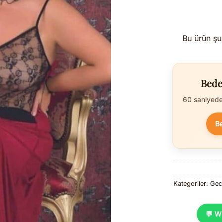
Bu ürün şu
Bede
60 saniyede 
B
Kategoriler:
Gec
💬 W