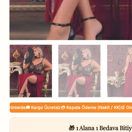
nlerde
🚚 Kargo Ücretsiz
💳 Kapıda Ödeme (Nakit / KK)
🛒 Online Ta
🎁 1 Alana 1 Bedava Bitiy