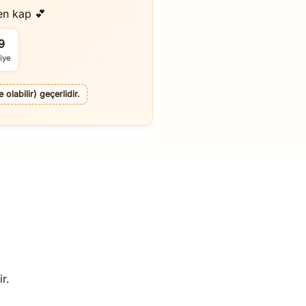
en kap 💕
7
iye
olabilir) geçerlidir.
r.