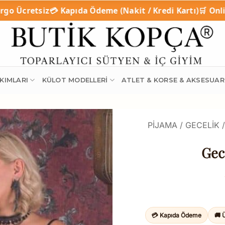
ıda Ödeme (Nakit / Kredi Kartı)
🛒 Online Taksitli Alışveri
KIMLARI
KÜLOT MODELLERI
ATLET & KORSE & AKSESUAR
PIJAMA / GECELIK 
Gec
💳 Kapıda Ödeme
🚚 