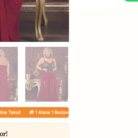
ksit
🎁 1 Alana 1 Bedava — Tüm Ürünlerde
🚚 Kargo Ücretsiz
💳
or!