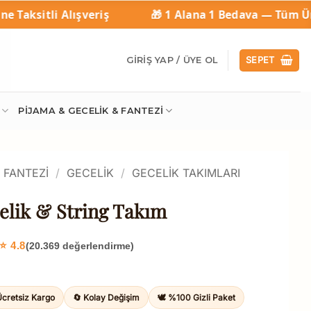
ş
🎁 1 Alana 1 Bedava — Tüm Ürünlerde Geçerli
🚚 
GIRIŞ YAP / ÜYE OL
SEPET
PIJAMA & GECELIK & FANTEZI
/ FANTEZI
/
GECELIK
/
GECELIK TAKIMLARI
elik & String Takım
⭐ 4.8
(20.369 değerlendirme)
Ücretsiz Kargo
🔄 Kolay Değişim
🕊️ %100 Gizli Paket