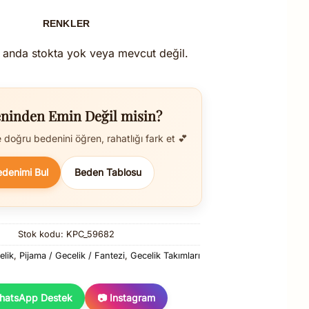
RENKLER
 anda stokta yok veya mevcut değil.
ninden Emin Değil misin?
doğru bedenini öğren, rahatlığı fark et 💕
edenimi Bul
Beden Tablosu
Stok kodu:
KPC_59682
elik
,
Pijama / Gecelik / Fantezi
,
Gecelik Takımları
hatsApp Destek
📷 Instagram