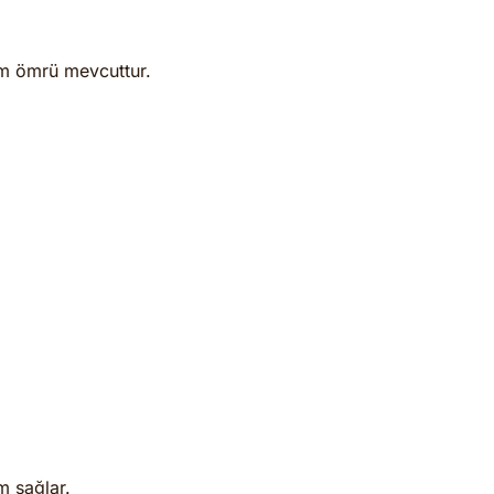
nım ömrü mevcuttur.
m sağlar.