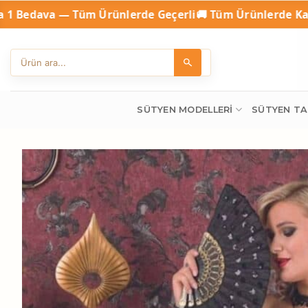
İçeriğe
rünlerde Geçerli
🚚 Tüm Ürünlerde Kargo Ücretsiz
💳 Kap
atla
SÜTYEN MODELLERI
SÜTYEN TA