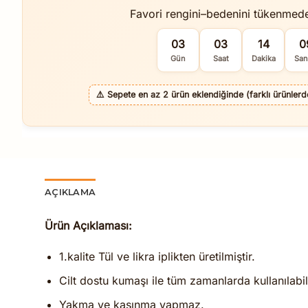
Favori rengini–bedenini tükenmed
03
03
14
0
Gün
Saat
Dakika
San
⚠️
Sepete en az 2 ürün eklendiğinde (farklı ürünlerde 
AÇIKLAMA
Ürün Açıklaması:
1.kalite Tül ve likra iplikten üretilmiştir.
Cilt dostu kumaşı ile tüm zamanlarda kullanılabili
Yakma ve kaşınma yapmaz.