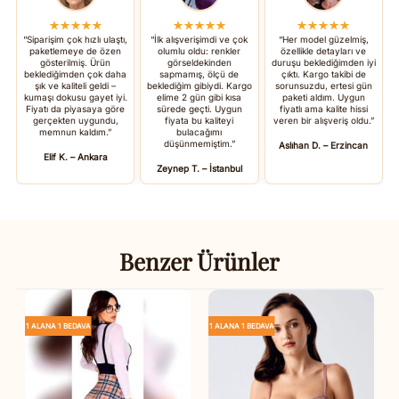
★★★★★
★★★★★
★★★★★
“Siparişim çok hızlı ulaştı,
“İlk alışverişimdi ve çok
“Her model güzelmiş,
paketlemeye de özen
olumlu oldu: renkler
özellikle detayları ve
gösterilmiş. Ürün
görseldekinden
duruşu beklediğimden iyi
beklediğimden çok daha
sapmamış, ölçü de
çıktı. Kargo takibi de
şık ve kaliteli geldi –
beklediğim gibiydi. Kargo
sorunsuzdu, ertesi gün
kumaşı dokusu gayet iyi.
elime 2 gün gibi kısa
paketi aldım. Uygun
Fiyatı da piyasaya göre
sürede geçti. Uygun
fiyatlı ama kalite hissi
gerçekten uygundu,
fiyata bu kaliteyi
veren bir alışveriş oldu.”
memnun kaldım.”
bulacağımı
düşünmemiştim.”
Aslıhan D. – Erzincan
Elif K. – Ankara
Zeynep T. – İstanbul
Benzer Ürünler
1 ALANA 1 BEDAVA
1 ALANA 1 BEDAVA