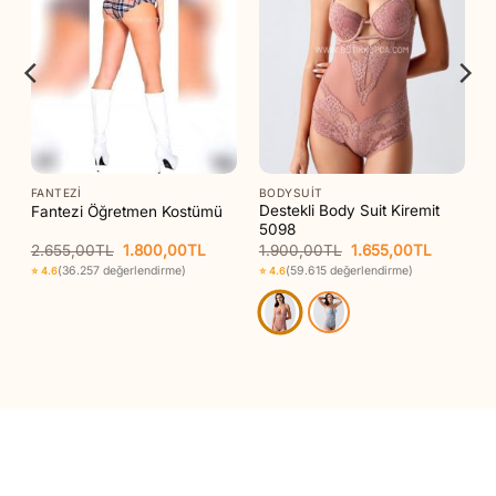
FANTEZI
BODYSUIT
Destekli Body Suit Kiremit
Fantezi Öğretmen Kostümü
5098
Orijinal
Şu
Orijinal
Şu
2.655,00
TL
1.800,00
TL
1.900,00
TL
1.655,00
TL
aki
fiyat:
andaki
fiyat:
andaki
(36.257 değerlendirme)
(59.615 değerlendirme)
⭐ 4.6
⭐ 4.6
t:
2.655,00TL.
fiyat:
1.900,00TL.
fiyat:
90,00TL.
1.800,00TL.
1.655,00