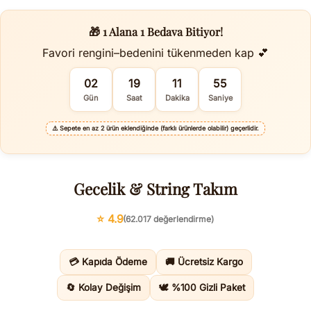
🎁 1 Alana 1 Bedava Bitiyor!
Favori rengini–bedenini tükenmeden kap 💕
02
19
11
54
Gün
Saat
Dakika
Saniye
⚠️
Sepete en az 2 ürün eklendiğinde (farklı ürünlerde olabilir) geçerlidir.
Gecelik & String Takım
⭐ 4.9
(62.017 değerlendirme)
💳 Kapıda Ödeme
🚚 Ücretsiz Kargo
🔄 Kolay Değişim
🕊️ %100 Gizli Paket