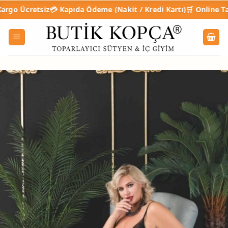
İçeriğe
tsiz
💳 Kapıda Ödeme (Nakit / Kredi Kartı)
🛒 Online Taksitli Alış
atla