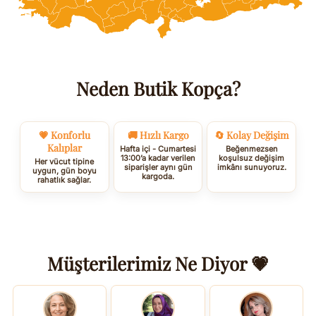
Neden Butik Kopça?
💗 Konforlu
🚚 Hızlı Kargo
🔄 Kolay Değişim
Kalıplar
Hafta içi - Cumartesi
Beğenmezsen
13:00’a kadar verilen
koşulsuz değişim
Her vücut tipine
siparişler aynı gün
imkânı sunuyoruz.
uygun, gün boyu
kargoda.
rahatlık sağlar.
Müşterilerimiz Ne Diyor 💗