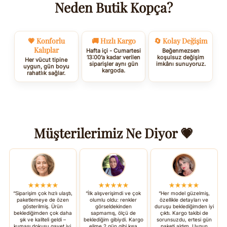
Neden Butik Kopça?
💗 Konforlu
🚚 Hızlı Kargo
🔄 Kolay Değişim
Kalıplar
Hafta içi - Cumartesi
Beğenmezsen
13:00’a kadar verilen
koşulsuz değişim
Her vücut tipine
siparişler aynı gün
imkânı sunuyoruz.
uygun, gün boyu
kargoda.
rahatlık sağlar.
Müşterilerimiz Ne Diyor 💗
★★★★★
★★★★★
★★★★★
“Siparişim çok hızlı ulaştı,
“İlk alışverişimdi ve çok
“Her model güzelmiş,
paketlemeye de özen
olumlu oldu: renkler
özellikle detayları ve
gösterilmiş. Ürün
görseldekinden
duruşu beklediğimden iyi
beklediğimden çok daha
sapmamış, ölçü de
çıktı. Kargo takibi de
şık ve kaliteli geldi –
beklediğim gibiydi. Kargo
sorunsuzdu, ertesi gün
kumaşı dokusu gayet iyi.
elime 2 gün gibi kısa
paketi aldım. Uygun