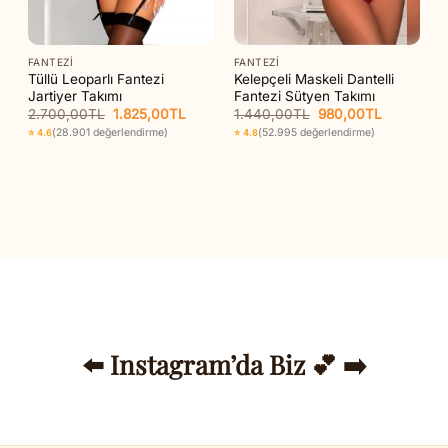
FANTEZI
FANTEZI
Tüllü Leoparlı Fantezi
Kelepçeli Maskeli Dantelli
Jartiyer Takımı
Fantezi Sütyen Takımı
Orijinal
Şu
Orijinal
Şu
2.700,00
TL
1.825,00
TL
1.440,00
TL
980,00
TL
aki
fiyat:
andaki
fiyat:
andaki
(28.901 değerlendirme)
(52.995 değerlendirme)
⭐ 4.6
⭐ 4.8
t:
2.700,00TL.
fiyat:
1.440,00TL.
fiyat:
55,00TL.
1.825,00TL.
980,00TL
⬅️ Instagram’da Biz 💕 ➡️