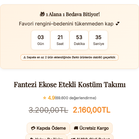
🎁 1 Alana 1 Bedava Bitiyor!
Favori rengini–bedenini tükenmeden kap 💕
03
21
53
34
Gün
Saat
Dakika
Saniye
⚠️
Sepete en az 2 ürün eklendiğinde (farklı ürünlerde olabilir) geçerlidir.
Fantezi Ekose Etekli Kostüm Takımı
⭐ 4.9
(69.600 değerlendirme)
Orijinal
Şu
3.200,00
TL
2.160,00
TL
fiyat:
andaki
3.200,00TL.
fiyat:
💳 Kapıda Ödeme
🚚 Ücretsiz Kargo
2.160,0