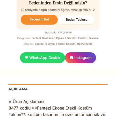
Bedeninden Emin Değil misin?
60 saniyede doğru bedenini öğren, rahatlığı fark et 💕
Bedenimi Bul
Beden Tablosu
Stok kodu:
KPC_69696
Fantezi
Kostümler
Pijama / Gecelik / Fantezi
Takımlar
Kategoriler:
,
,
,
Fantezi İç Giyim
Fantezi Kostüm
NewDreams
Etiketler:
,
,
💬 WhatsApp Destek
📷 Instagram
AÇIKLAMA
⭐ Ürün Açıklaması
8477 kodlu **Fantezi Ekose Etekli Kostüm
Takımı**, kostüm tasarımı ile özel anlar için şık ve