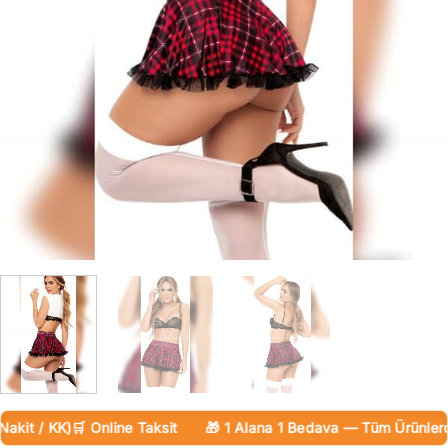
it / KK)
🛒 Online Taksit
🎁 1 Alana 1 Bedava — Tüm Ürünlerde