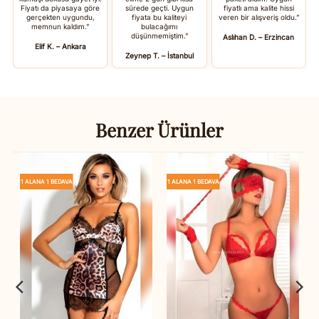
Fiyatı da piyasaya göre
sürede geçti. Uygun
fiyatlı ama kalite hissi
gerçekten uygundu,
fiyata bu kaliteyi
veren bir alışveriş oldu.”
memnun kaldım.”
bulacağımı
düşünmemiştim.”
Aslıhan D. – Erzincan
Elif K. – Ankara
Zeynep T. – İstanbul
Benzer Ürünler
1 ALANA 1 BEDAVA
1 ALANA 1 BEDAVA