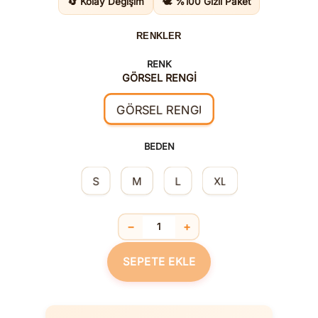
🔄 Kolay Değişim
🕊️ %100 Gizli Paket
RENKLER
RENK
GÖRSEL RENGİ
GÖRSEL RENGİ
BEDEN
S
M
L
XL
−
+
Fantezi Ekose Etekli Kostüm Takımı a
SEPETE EKLE