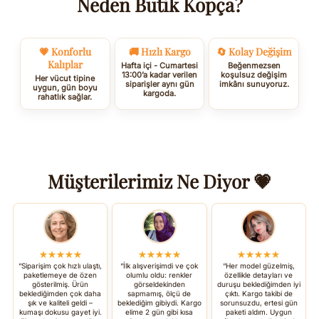
Neden Butik Kopça?
💗 Konforlu
🚚 Hızlı Kargo
🔄 Kolay Değişim
Kalıplar
Hafta içi - Cumartesi
Beğenmezsen
13:00’a kadar verilen
koşulsuz değişim
Her vücut tipine
siparişler aynı gün
imkânı sunuyoruz.
uygun, gün boyu
kargoda.
rahatlık sağlar.
Müşterilerimiz Ne Diyor 💗
★★★★★
★★★★★
★★★★★
“Siparişim çok hızlı ulaştı,
“İlk alışverişimdi ve çok
“Her model güzelmiş,
paketlemeye de özen
olumlu oldu: renkler
özellikle detayları ve
gösterilmiş. Ürün
görseldekinden
duruşu beklediğimden iyi
beklediğimden çok daha
sapmamış, ölçü de
çıktı. Kargo takibi de
şık ve kaliteli geldi –
beklediğim gibiydi. Kargo
sorunsuzdu, ertesi gün
kumaşı dokusu gayet iyi.
elime 2 gün gibi kısa
paketi aldım. Uygun