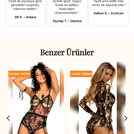
Fiyatı da piyasaya göre
sürede geçti. Uygun
fiyatlı ama kalite hissi
gerçekten uygundu,
fiyata bu kaliteyi
veren bir alışveriş oldu.”
memnun kaldım.”
bulacağımı
düşünmemiştim.”
Aslıhan D. – Erzincan
Elif K. – Ankara
Zeynep T. – İstanbul
Benzer Ürünler
1 ALANA 1 BEDAVA
1 ALANA 1 BEDAVA