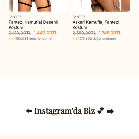
FANTEZI
FANTEZI
Fantezi Kamuflaj Desenli
Askeri Kamuflaj Fantezi
Kostüm
Kostüm
Orijinal
Şu
Orijinal
Şu
2.130,00
TL
1.440,00
TL
2.580,00
TL
1.745,00
TL
aki
fiyat:
andaki
fiyat:
andaki
(50.034 değerlendirme)
(75.802 değerlendirme)
⭐ 4.7
⭐ 4.7
t:
2.130,00TL.
fiyat:
2.580,00TL.
fiyat:
85,00TL.
1.440,00TL.
1.745,00
⬅️ Instagram’da Biz 💕 ➡️