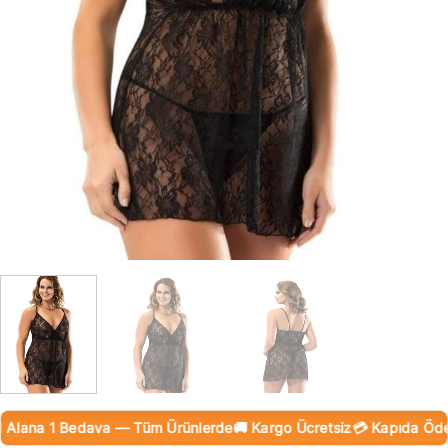
Alana 1 Bedava — Tüm Ürünlerde
🚚 Kargo Ücretsiz
💳 Kapıda Ödeme