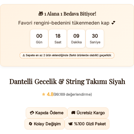
🎁 1 Alana 1 Bedava Bitiyor!
Favori rengini–bedenini tükenmeden kap 💕
00
18
09
30
Gün
Saat
Dakika
Saniye
⚠️
Sepete en az 2 ürün eklendiğinde (farklı ürünlerde olabilir) geçerlidir.
Dantelli Gecelik & String Takımı Siyah
⭐ 4.8
(99.169 değerlendirme)
💳 Kapıda Ödeme
🚚 Ücretsiz Kargo
🔄 Kolay Değişim
🕊️ %100 Gizli Paket