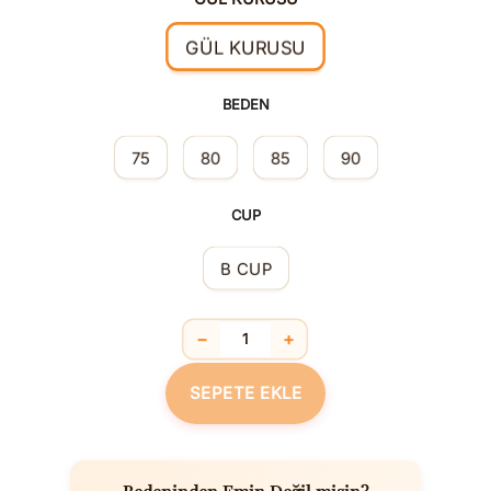
GÜL KURUSU
BEDEN
75
80
85
90
CUP
B CUP
−
+
Balenli Destekli Dolgulu Yaka Detaylı 
SEPETE EKLE