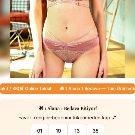
 / KK)
🛒 Online Taksit
🎁 1 Alana 1 Bedava — Tüm Ürünlerde
🚚
🎁 1 Alana 1 Bedava Bitiyor!
Favori rengini–bedenini tükenmeden kap 💕
01
19
13
34