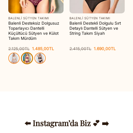
BALENLI SÜTYEN TAKIMI
BALENLI SÜTYEN TAKIMI
o
Balenli Desteksiz Dolgusuz
Balenli Destekli Dolgulu Sırt
Toparlayıcı Dantelli
Detaylı Dantelli Sütyen ve
Küçültücü Sütyen ve Külot
String Takım Siyah
Takım Mürdüm
Orijinal
Şu
Orijinal
Şu
2.125,00
TL
1.485,00
TL
2.415,00
TL
1.690,00
TL
aki
fiyat:
andaki
fiyat:
andaki
at:
2.125,00TL.
fiyat:
2.415,00TL.
fiyat:
65,00TL.
1.485,00TL.
1.690,00
⬅️ Instagram’da Biz 💕 ➡️