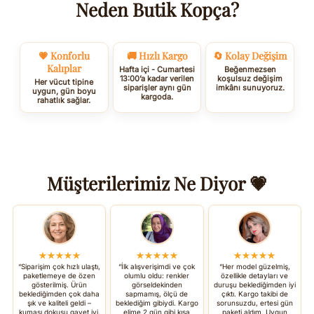
Neden Butik Kopça?
💗 Konforlu
🚚 Hızlı Kargo
🔄 Kolay Değişim
Kalıplar
Hafta içi - Cumartesi
Beğenmezsen
13:00’a kadar verilen
koşulsuz değişim
Her vücut tipine
siparişler aynı gün
imkânı sunuyoruz.
uygun, gün boyu
kargoda.
rahatlık sağlar.
Müşterilerimiz Ne Diyor 💗
★★★★★
★★★★★
★★★★★
“Siparişim çok hızlı ulaştı,
“İlk alışverişimdi ve çok
“Her model güzelmiş,
paketlemeye de özen
olumlu oldu: renkler
özellikle detayları ve
gösterilmiş. Ürün
görseldekinden
duruşu beklediğimden iyi
beklediğimden çok daha
sapmamış, ölçü de
çıktı. Kargo takibi de
şık ve kaliteli geldi –
beklediğim gibiydi. Kargo
sorunsuzdu, ertesi gün
kumaşı dokusu gayet iyi.
elime 2 gün gibi kısa
paketi aldım. Uygun