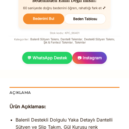
Bedeninden Emin Değil misin?
60 saniyede doğru bedenini öğren, rahatlığı fark et 💕
Bedenimi Bul
Beden Tablosu
Stok kodu:
KPC_96401
Balenli Sütyen Takımı
Dantelli Takımlar
Destekli Sütyen Takımı
Kategoriler:
,
,
,
Şık & Fantezi Takımlar
Takımlar
,
💬 WhatsApp Destek
📷 Instagram
AÇIKLAMA
Ürün Açıklaması:
Balenli Destekli Dolgulu Yaka Detaylı Dantelli
Sütyen ve Slip Takım, Gül Kurusu renk