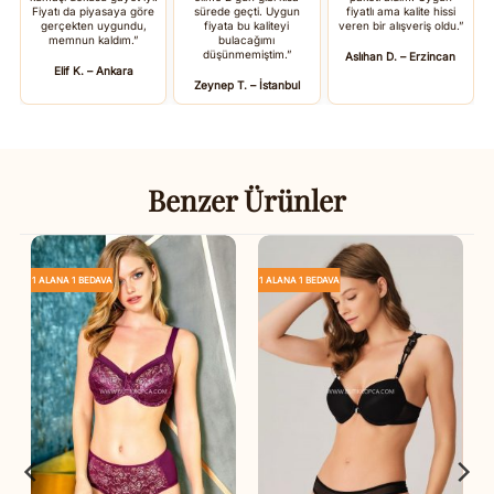
Fiyatı da piyasaya göre
sürede geçti. Uygun
fiyatlı ama kalite hissi
gerçekten uygundu,
fiyata bu kaliteyi
veren bir alışveriş oldu.”
memnun kaldım.”
bulacağımı
düşünmemiştim.”
Aslıhan D. – Erzincan
Elif K. – Ankara
Zeynep T. – İstanbul
Benzer Ürünler
1 ALANA 1 BEDAVA
1 ALANA 1 BEDAVA