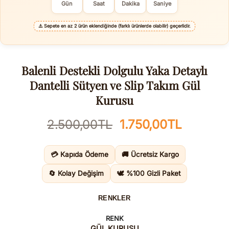
Gün
Saat
Dakika
Saniye
⚠️
Sepete en az 2 ürün eklendiğinde (farklı ürünlerde olabilir) geçerlidir.
Balenli Destekli Dolgulu Yaka Detaylı
Dantelli Sütyen ve Slip Takım Gül
Kurusu
Orijinal
Şu
2.500,00
TL
1.750,00
TL
fiyat:
andaki
2.500,00TL.
fiyat:
💳 Kapıda Ödeme
🚚 Ücretsiz Kargo
1.750,0
🔄 Kolay Değişim
🕊️ %100 Gizli Paket
RENKLER
RENK
GÜL KURUSU