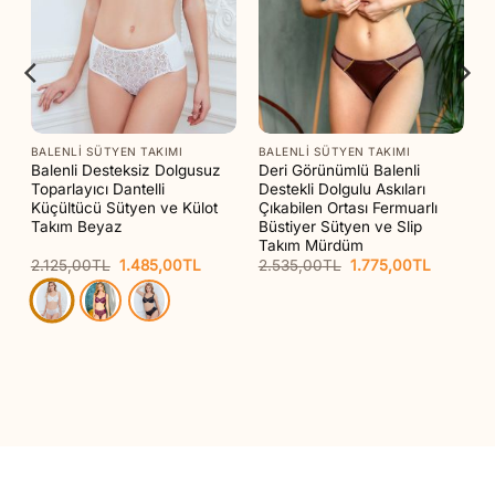
BALENLI SÜTYEN TAKIMI
BALENLI SÜTYEN TAKIMI
Balenli Desteksiz Dolgusuz
Deri Görünümlü Balenli
Toparlayıcı Dantelli
Destekli Dolgulu Askıları
ve
Küçültücü Sütyen ve Külot
Çıkabilen Ortası Fermuarlı
Takım Beyaz
Büstiyer Sütyen ve Slip
Takım Mürdüm
Orijinal
Şu
Orijinal
Şu
2.125,00
TL
1.485,00
TL
2.535,00
TL
1.775,00
TL
aki
fiyat:
andaki
fiyat:
andaki
t:
2.125,00TL.
fiyat:
2.535,00TL.
fiyat:
55,00TL.
1.485,00TL.
1.775,00