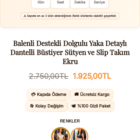
Gün
Saat
Dakika
Saniye
⚠️
Sepete en az 2 ürün eklendiğinde (farklı ürünlerde olabilir) geçerlidir.
Balenli Destekli Dolgulu Yaka Detaylı
Dantelli Büstiyer Sütyen ve Slip Takım
Ekru
Orijinal
Şu
2.750,00
TL
1.925,00
TL
fiyat:
andaki
2.750,00TL.
fiyat:
💳 Kapıda Ödeme
🚚 Ücretsiz Kargo
1.925,0
🔄 Kolay Değişim
🕊️ %100 Gizli Paket
RENKLER