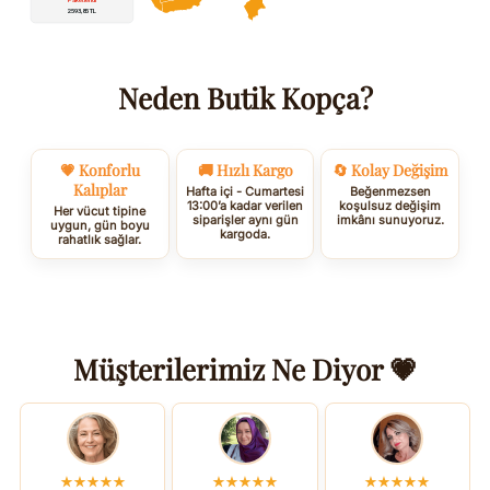
Neden Butik Kopça?
💗 Konforlu
🚚 Hızlı Kargo
🔄 Kolay Değişim
Kalıplar
Hafta içi - Cumartesi
Beğenmezsen
13:00’a kadar verilen
koşulsuz değişim
Her vücut tipine
siparişler aynı gün
imkânı sunuyoruz.
uygun, gün boyu
kargoda.
rahatlık sağlar.
Müşterilerimiz Ne Diyor 💗
★★★★★
★★★★★
★★★★★