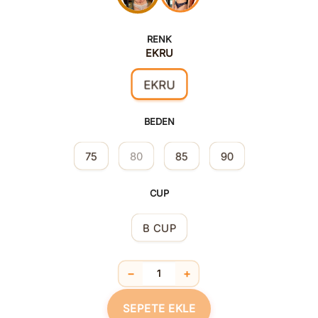
RENK
EKRU
EKRU
BEDEN
75
80
85
90
CUP
B CUP
−
+
Balenli Destekli Dolgulu Yaka Detaylı 
SEPETE EKLE