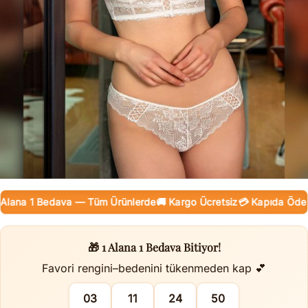
ana 1 Bedava — Tüm Ürünlerde
🚚 Kargo Ücretsiz
💳 Kapıda Ödeme (
🎁 1 Alana 1 Bedava Bitiyor!
Favori rengini–bedenini tükenmeden kap 💕
03
11
24
49