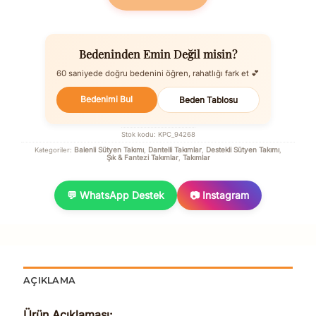
Bedeninden Emin Değil misin?
60 saniyede doğru bedenini öğren, rahatlığı fark et 💕
Bedenimi Bul
Beden Tablosu
Stok kodu:
KPC_94268
Balenli Sütyen Takımı
Dantelli Takımlar
Destekli Sütyen Takımı
Kategoriler:
,
,
,
Şık & Fantezi Takımlar
Takımlar
,
💬 WhatsApp Destek
📷 Instagram
AÇIKLAMA
Ürün Açıklaması: