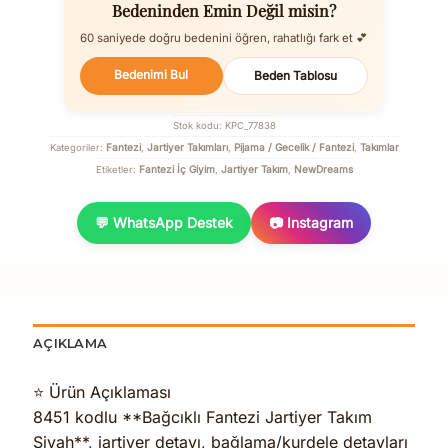
Bedeninden Emin Değil misin?
60 saniyede doğru bedenini öğren, rahatlığı fark et 💕
Bedenimi Bul
Beden Tablosu
Stok kodu:
KPC_77838
Fantezi
Jartiyer Takımları
Pijama / Gecelik / Fantezi
Takımlar
Kategoriler:
,
,
,
Fantezi İç Giyim
Jartiyer Takım
NewDreams
Etiketler:
,
,
💬 WhatsApp Destek
📷 Instagram
AÇIKLAMA
⭐ Ürün Açıklaması
8451 kodlu **Bağcıklı Fantezi Jartiyer Takım
Siyah**, jartiyer detayı, bağlama/kurdele detayları