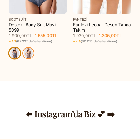
BODYSUIT
FANTEZI
Destekli Body Suit Mavi
Fantezi Leopar Desen Tanga
5099
Takım
Orijinal
Şu
Orijinal
Şu
1.900,00
TL
1.655,00
TL
1.930,00
TL
1.305,00
TL
aki
fiyat:
andaki
fiyat:
andaki
(62.227 değerlendirme)
(60.010 değerlendirme)
⭐ 4.7
⭐ 4.9
t:
1.900,00TL.
fiyat:
1.930,00TL.
fiyat:
85,00TL.
1.655,00TL.
1.305,00
⬅️ Instagram’da Biz 💕 ➡️