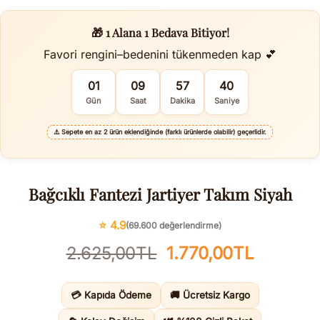
🎁 1 Alana 1 Bedava Bitiyor!
Favori rengini–bedenini tükenmeden kap 💕
01
09
57
39
Gün
Saat
Dakika
Saniye
⚠️
Sepete en az 2 ürün eklendiğinde (farklı ürünlerde olabilir) geçerlidir.
Bağcıklı Fantezi Jartiyer Takım Siyah
⭐ 4.9
(69.600 değerlendirme)
Orijinal
Şu
2.625,00
TL
1.770,00
TL
fiyat:
andaki
2.625,00TL.
fiyat:
💳 Kapıda Ödeme
🚚 Ücretsiz Kargo
1.770,0