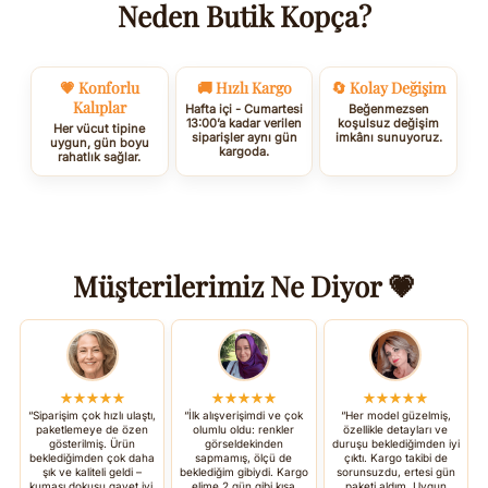
Neden Butik Kopça?
💗 Konforlu
🚚 Hızlı Kargo
🔄 Kolay Değişim
Kalıplar
Hafta içi - Cumartesi
Beğenmezsen
13:00’a kadar verilen
koşulsuz değişim
Her vücut tipine
siparişler aynı gün
imkânı sunuyoruz.
uygun, gün boyu
kargoda.
rahatlık sağlar.
Müşterilerimiz Ne Diyor 💗
★★★★★
★★★★★
★★★★★
“Siparişim çok hızlı ulaştı,
“İlk alışverişimdi ve çok
“Her model güzelmiş,
paketlemeye de özen
olumlu oldu: renkler
özellikle detayları ve
gösterilmiş. Ürün
görseldekinden
duruşu beklediğimden iyi
beklediğimden çok daha
sapmamış, ölçü de
çıktı. Kargo takibi de
şık ve kaliteli geldi –
beklediğim gibiydi. Kargo
sorunsuzdu, ertesi gün
kumaşı dokusu gayet iyi.
elime 2 gün gibi kısa
paketi aldım. Uygun