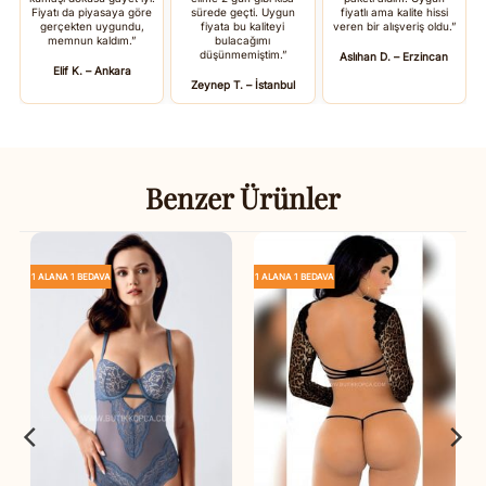
Fiyatı da piyasaya göre
sürede geçti. Uygun
fiyatlı ama kalite hissi
gerçekten uygundu,
fiyata bu kaliteyi
veren bir alışveriş oldu.”
memnun kaldım.”
bulacağımı
düşünmemiştim.”
Aslıhan D. – Erzincan
Elif K. – Ankara
Zeynep T. – İstanbul
Benzer Ürünler
1 ALANA 1 BEDAVA
1 ALANA 1 BEDAVA