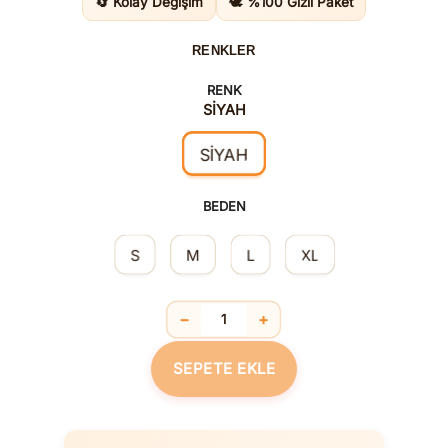
🔄 Kolay Değişim
🕊️ %100 Gizli Paket
RENKLER
RENK
SİYAH
SİYAH
BEDEN
S
M
L
XL
−
+
Bağcıklı Fantezi Jartiyer Takım Siyah 
SEPETE EKLE