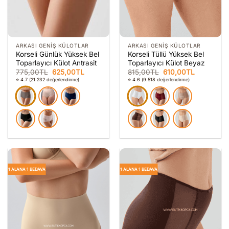
ARKASI GENIŞ KÜLOTLAR
ARKASI GENIŞ KÜLOTLAR
Korseli Günlük Yüksek Bel
Korseli Tüllü Yüksek Bel
Toparlayıcı Külot Antrasit
Toparlayıcı Külot Beyaz
Orijinal
Şu
Orijinal
Şu
775,00
TL
625,00
TL
815,00
TL
610,00
TL
fiyat:
andaki
fiyat:
andaki
⭐ 4.7
(21.232 değerlendirme)
⭐ 4.6
(9.518 değerlendirme)
775,00TL.
fiyat:
815,00TL.
fiyat:
625,00TL.
610,00TL.
1 ALANA 1 BEDAVA
1 ALANA 1 BEDAVA