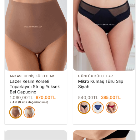
ARKASI GENIŞ KÜLOTLAR
GÜNLÜK KÜLOTLAR
Lazer Kesim Korseli
Mikro Kumaş Tüllü Slip
Toparlayıcı String Yüksek
Siyah
Bel Capucıno
Orijinal
Şu
Orijinal
Şu
1.090,00
TL
870,00
TL
540,00
TL
385,00
TL
fiyat:
andaki
fiyat:
andaki
⭐ 4.6
(8.407 değerlendirme)
1.090,00TL.
fiyat:
540,00TL.
fiyat:
870,00TL.
385,00TL