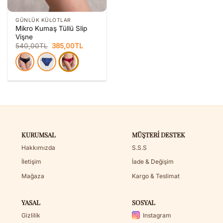
GÜNLÜK KÜLOTLAR
Mikro Kumaş Tüllü Slip
Vişne
Orijinal
Şu
540,00
TL
385,00
TL
fiyat:
andaki
540,00TL.
fiyat:
385,00TL.
KURUMSAL
MÜŞTERI DESTEK
Hakkımızda
S.S.S
İletişim
İade & Değişim
Mağaza
Kargo & Teslimat
YASAL
SOSYAL
Gizlilik
Instagram