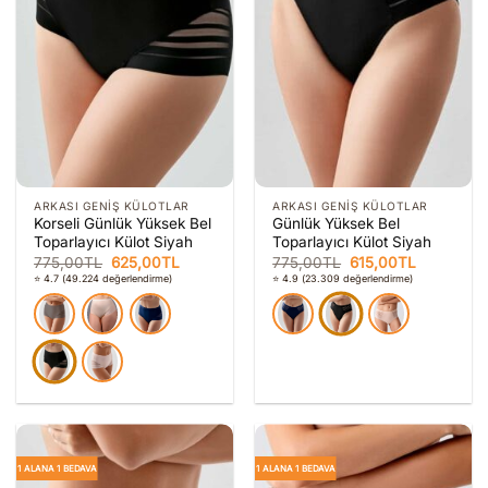
ARKASI GENIŞ KÜLOTLAR
ARKASI GENIŞ KÜLOTLAR
Korseli Günlük Yüksek Bel
Günlük Yüksek Bel
Toparlayıcı Külot Siyah
Toparlayıcı Külot Siyah
Orijinal
Şu
Orijinal
Şu
775,00
TL
625,00
TL
775,00
TL
615,00
TL
fiyat:
andaki
fiyat:
andaki
⭐ 4.7
(49.224 değerlendirme)
⭐ 4.9
(23.309 değerlendirme)
775,00TL.
fiyat:
775,00TL.
fiyat:
625,00TL.
615,00TL.
1 ALANA 1 BEDAVA
1 ALANA 1 BEDAVA