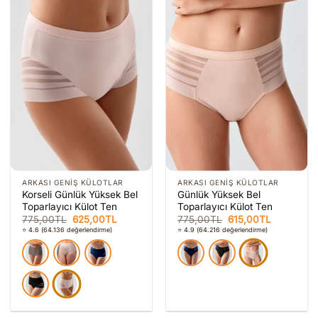
ARKASI GENIŞ KÜLOTLAR
ARKASI GENIŞ KÜLOTLAR
Korseli Günlük Yüksek Bel
Günlük Yüksek Bel
Toparlayıcı Külot Ten
Toparlayıcı Külot Ten
Orijinal
Şu
Orijinal
Şu
775,00
TL
625,00
TL
775,00
TL
615,00
TL
fiyat:
andaki
fiyat:
andaki
⭐ 4.6
(64.136 değerlendirme)
⭐ 4.9
(64.216 değerlendirme)
775,00TL.
fiyat:
775,00TL.
fiyat:
625,00TL.
615,00TL.