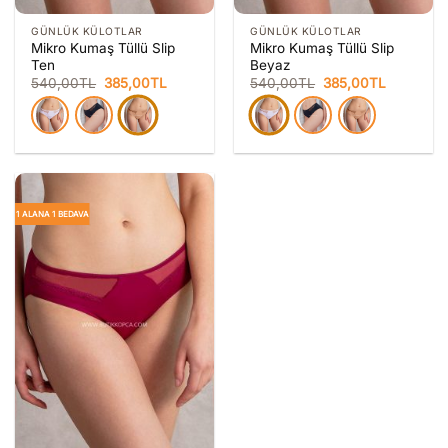
GÜNLÜK KÜLOTLAR
GÜNLÜK KÜLOTLAR
Mikro Kumaş Tüllü Slip
Mikro Kumaş Tüllü Slip
Ten
Beyaz
Orijinal
Şu
Orijinal
Şu
540,00
TL
385,00
TL
540,00
TL
385,00
TL
fiyat:
andaki
fiyat:
andaki
540,00TL.
fiyat:
540,00TL.
fiyat:
385,00TL.
385,00TL
1 ALANA 1 BEDAVA