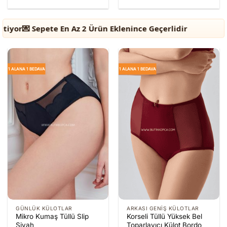
pete En Az 2 Ürün Eklenince Geçerlidir
🎁 1 Alana
1 ALANA 1 BEDAVA
1 ALANA 1 BEDAVA
GÜNLÜK KÜLOTLAR
ARKASI GENIŞ KÜLOTLAR
Mikro Kumaş Tüllü Slip
Korseli Tüllü Yüksek Bel
Siyah
Toparlayıcı Külot Bordo