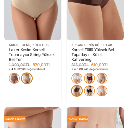
ARKASI GENIŞ KÜLOTLAR
ARKASI GENIŞ KÜLOTLAR
Lazer Kesim Korseli
Korseli Tüllü Yüksek Bel
Toparlayıcı String Yüksek
Toparlayıcı Külot
Bel Ten
Kahverengi
Orijinal
Şu
Orijinal
Şu
1.090,00
TL
870,00
TL
815,00
TL
610,00
TL
fiyat:
andaki
fiyat:
andaki
⭐ 4.8
(62.163 değerlendirme)
⭐ 4.6
(10.246 değerlendirme)
1.090,00TL.
fiyat:
815,00TL.
fiyat:
870,00TL.
610,00TL.
1 ALANA 1 BEDAVA
1 ALANA 1 BEDAVA